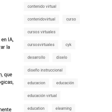
contenido virtual
contenidovirtual
curso
cursos virtuales
en IA,
cursosvirtuales
cyk
ar la
desarrollo
diselo
diseño instruccional
n, que
gicas,
educacion
educación
educación virtual
education
elearning
mente