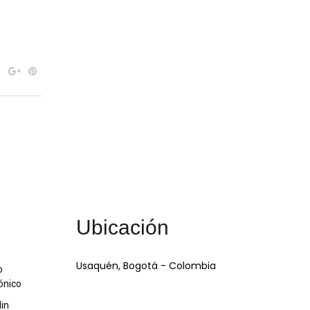
Ubicación
Usaquén, Bogotá - Colombia
o
ónico
din