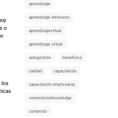
aprendizaje
aprendizaje intrínseco
muy
s o
aprendizajevirtual
an
aprendizaje virtual
autogestión
beneficios
calidad
capacitación
 los
capacitación empresarial
licas
connectyourknowledge
contenido