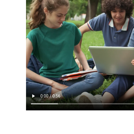
as
as