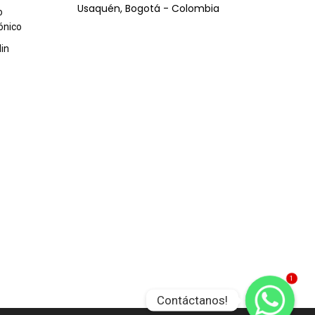
Usaquén, Bogotá - Colombia
o
ónico
din
1
Contáctanos!