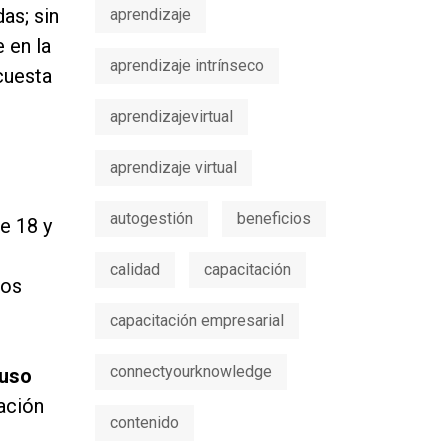
as; sin
aprendizaje
 en la
aprendizaje intrínseco
ncuesta
aprendizajevirtual
aprendizaje virtual
autogestión
beneficios
e 18 y
calidad
capacitación
Los
capacitación empresarial
connectyourknowledge
uso
ación
contenido