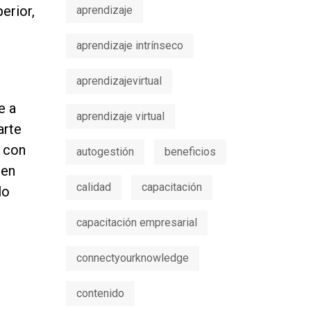
erior,
aprendizaje
aprendizaje intrínseco
aprendizajevirtual
e a
aprendizaje virtual
arte
a con
autogestión
beneficios
 en
calidad
capacitación
lo
capacitación empresarial
connectyourknowledge
contenido