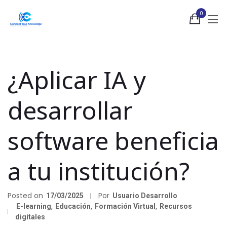
0
¿Aplicar IA y
desarrollar
software beneficia
a tu institución?
Posted on
Por
17/03/2025
Usuario Desarrollo
E-learning
,
Educación
,
Formación Virtual
,
Recursos
digitales